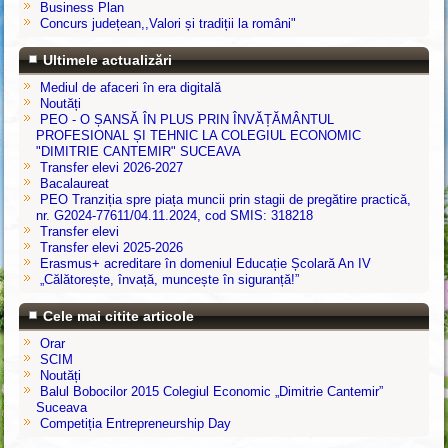
Business Plan
Concurs județean,,Valori și tradiții la români"
Ultimele actualizări
Mediul de afaceri în era digitală
Noutăți
PEO - O ȘANSĂ ÎN PLUS PRIN ÎNVĂȚĂMÂNTUL
PROFESIONAL ȘI TEHNIC LA COLEGIUL ECONOMIC
"DIMITRIE CANTEMIR" SUCEAVA
Transfer elevi 2026-2027
Bacalaureat
PEO Tranziția spre piața muncii prin stagii de pregătire practică,
nr. G2024-77611/04.11.2024, cod SMIS: 318218
Transfer elevi
Transfer elevi 2025-2026
Erasmus+ acreditare în domeniul Educație Școlară An IV
„Călătorește, învață, muncește în siguranță!”
Cele mai citite articole
Orar
SCIM
Noutăți
Balul Bobocilor 2015 Colegiul Economic „Dimitrie Cantemir”
Suceava
Competiția Entrepreneurship Day