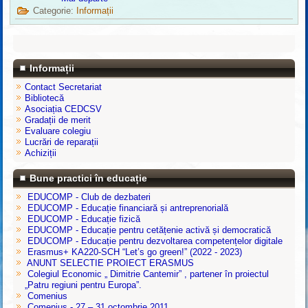
Categorie:
Informații
Informații
Contact Secretariat
Bibliotecă
Asociația CEDCSV
Gradații de merit
Evaluare colegiu
Lucrări de reparații
Achiziții
Bune practici în educație
EDUCOMP - Club de dezbateri
EDUCOMP - Educație financiară și antreprenorială
EDUCOMP - Educație fizică
EDUCOMP - Educație pentru cetățenie activă și democratică
EDUCOMP - Educație pentru dezvoltarea competențelor digitale
Erasmus+ KA220-SCH “Let’s go green!” (2022 - 2023)
ANUNT SELECTIE PROIECT ERASMUS
Colegiul Economic „ Dimitrie Cantemir” , partener în proiectul
„Patru regiuni pentru Europa”.
Comenius
Comenius - 27 – 31 octombrie 2011