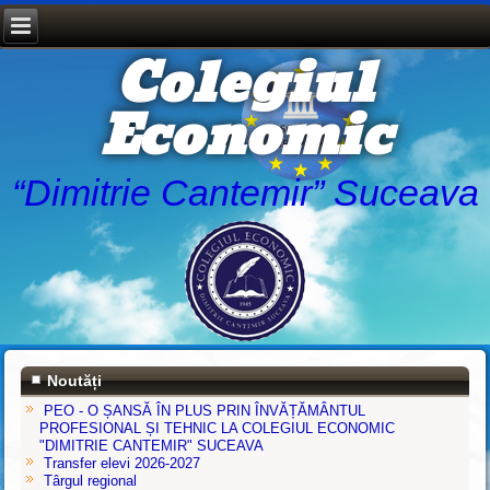
Colegiul
Economic
“Dimitrie Cantemir” Suceava
Noutăți
PEO - O ȘANSĂ ÎN PLUS PRIN ÎNVĂȚĂMÂNTUL
PROFESIONAL ȘI TEHNIC LA COLEGIUL ECONOMIC
"DIMITRIE CANTEMIR" SUCEAVA
Transfer elevi 2026-2027
Târgul regional