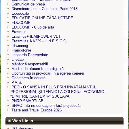
Comunicat de presă
Diseminare bursa Comenius Paris 2013
Ecoșcoala
EDUCAȚIE ONLINE FĂRĂ HOTARE
EDUCOMP
EDUCOMP - Club de artă
Erasmus
Erasmus+ (EM)POWER VET
Erasmus+ KA229 - U.N.E.S.C.O.
eTwinning
Francofonie
Leonardo Parteneriate
LifeLab
Mănâncă responsabil!
Mediul de afaceri în era digitală
Oportunități și provocări în alegerea carierei
Orientarea în carieră
P.A.S.
PEO - O ȘANSĂ ÎN PLUS PRIN ÎNVĂȚĂMÂNTUL
PROFESIONAL ȘI TEHNIC LA COLEGIUL ECONOMIC
"DIMITRIE CANTEMIR" SUCEAVA
PNRR-SMARTLAB
SNAC - Să ne cunoaștem fără prejudecăți
Taste and Travel Europe 2026
Web Links
ISJ Suceava