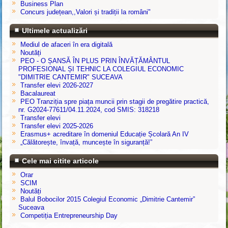
Business Plan
Concurs județean,,Valori și tradiții la români"
Ultimele actualizări
Mediul de afaceri în era digitală
Noutăți
PEO - O ȘANSĂ ÎN PLUS PRIN ÎNVĂȚĂMÂNTUL
PROFESIONAL ȘI TEHNIC LA COLEGIUL ECONOMIC
"DIMITRIE CANTEMIR" SUCEAVA
Transfer elevi 2026-2027
Bacalaureat
PEO Tranziția spre piața muncii prin stagii de pregătire practică,
nr. G2024-77611/04.11.2024, cod SMIS: 318218
Transfer elevi
Transfer elevi 2025-2026
Erasmus+ acreditare în domeniul Educație Școlară An IV
„Călătorește, învață, muncește în siguranță!”
Cele mai citite articole
Orar
SCIM
Noutăți
Balul Bobocilor 2015 Colegiul Economic „Dimitrie Cantemir”
Suceava
Competiția Entrepreneurship Day