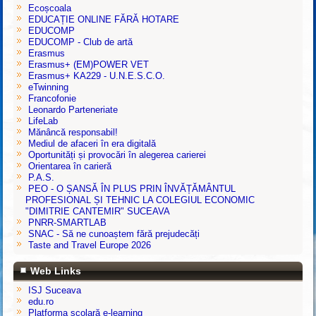
Ecoșcoala
EDUCAȚIE ONLINE FĂRĂ HOTARE
EDUCOMP
EDUCOMP - Club de artă
Erasmus
Erasmus+ (EM)POWER VET
Erasmus+ KA229 - U.N.E.S.C.O.
eTwinning
Francofonie
Leonardo Parteneriate
LifeLab
Mănâncă responsabil!
Mediul de afaceri în era digitală
Oportunități și provocări în alegerea carierei
Orientarea în carieră
P.A.S.
PEO - O ȘANSĂ ÎN PLUS PRIN ÎNVĂȚĂMÂNTUL
PROFESIONAL ȘI TEHNIC LA COLEGIUL ECONOMIC
"DIMITRIE CANTEMIR" SUCEAVA
PNRR-SMARTLAB
SNAC - Să ne cunoaștem fără prejudecăți
Taste and Travel Europe 2026
Web Links
ISJ Suceava
edu.ro
Platforma şcolară e-learning