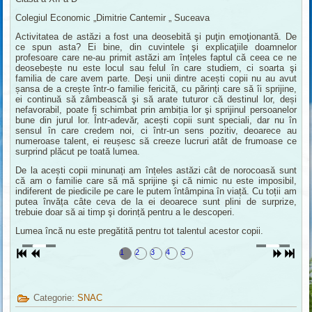
Colegiul Economic „Dimitrie Cantemir „ Suceava
Activitatea de astăzi a fost una deosebită şi puţin emoţionantă. De
ce spun asta? Ei bine, din cuvintele şi explicaţiile doamnelor
profesoare care ne-au primit astăzi am înțeles faptul că ceea ce ne
deosebește nu este locul sau felul în care studiem, ci soarta şi
familia de care avem parte. Deși unii dintre acești copii nu au avut
șansa de a crește într-o familie fericită, cu părinți care să îi sprijine,
ei continuă să zâmbească şi să arate tuturor că destinul lor, deși
nefavorabil, poate fi schimbat prin ambiția lor şi sprijinul persoanelor
bune din jurul lor. Într-adevăr, acești copii sunt speciali, dar nu în
sensul în care credem noi, ci într-un sens pozitiv, deoarece au
numeroase talent, ei reușesc să creeze lucruri atât de frumoase ce
surprind plăcut pe toată lumea.
De la acești copii minunați am înțeles astăzi cât de norocoasă sunt
că am o familie care să mă sprijine şi că nimic nu este imposibil,
indiferent de piedicile pe care le putem întâmpina în viață. Cu toții am
putea învăța câte ceva de la ei deoarece sunt plini de surprize,
trebuie doar să ai timp şi dorință pentru a le descoperi.
Lumea încă nu este pregătită pentru tot talentul acestor copii.
1
2
3
4
5
Categorie:
SNAC