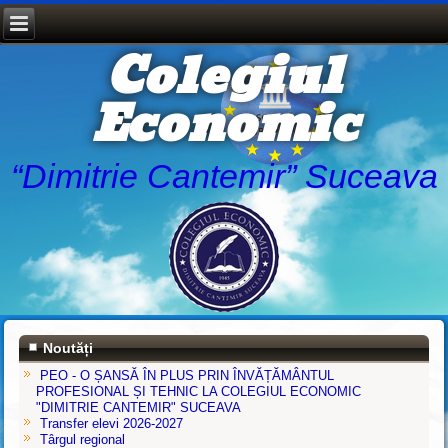
Colegiul
Economic
“Dimitrie Cantemir” Suceava
Noutăți
PEO - O ȘANSĂ ÎN PLUS PRIN ÎNVĂȚĂMÂNTUL
PROFESIONAL ȘI TEHNIC LA COLEGIUL ECONOMIC
"DIMITRIE CANTEMIR" SUCEAVA
Transfer elevi 2026-2027
Târgul regional