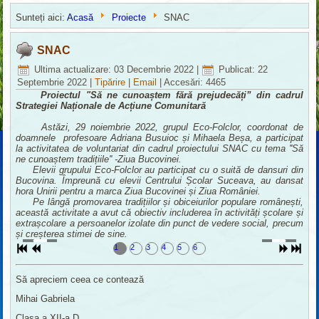
Sunteți aici:
Acasă
Proiecte
SNAC
SNAC
Ultima actualizare: 03 Decembrie 2022
|
Publicat: 22
Septembrie 2022
|
Tipărire
|
Email
|
Accesări: 4465
Proiectul "Să ne cunoaștem fără prejudecăți” din cadrul
Strategiei Naționale de Acțiune Comunitară
Astăzi, 29 noiembrie 2022, grupul Eco-Folclor, coordonat de
doamnele profesoare Adriana Busuioc și Mihaela Beșa, a participat
la activitatea de voluntariat din cadrul proiectului SNAC cu tema ''Să
ne cunoaștem tradițiile'' -Ziua Bucovinei.
Elevii grupului Eco-Folclor au participat cu o suită de dansuri din
Bucovina. Împreună cu elevii Centrului Școlar Suceava, au dansat
hora Unirii pentru a marca Ziua Bucovinei și Ziua României.
Pe lângă promovarea tradițiilor și obiceiurilor populare românești,
această activitate a avut că obiectiv includerea în activități școlare și
extrașcolare a persoanelor izolate din punct de vedere social, precum
și creșterea stimei de sine.
1
2
3
4
5
6
Să apreciem ceea ce contează
Mihai Gabriela
Clasa a XII-a D