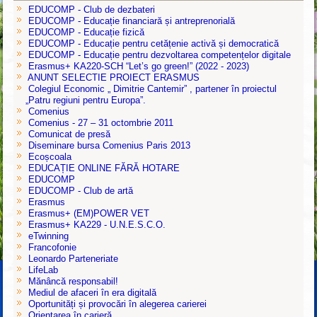
EDUCOMP - Club de dezbateri
EDUCOMP - Educație financiară și antreprenorială
EDUCOMP - Educație fizică
EDUCOMP - Educație pentru cetățenie activă și democratică
EDUCOMP - Educație pentru dezvoltarea competențelor digitale
Erasmus+ KA220-SCH “Let’s go green!” (2022 - 2023)
ANUNT SELECTIE PROIECT ERASMUS
Colegiul Economic „ Dimitrie Cantemir” , partener în proiectul
„Patru regiuni pentru Europa”.
Comenius
Comenius - 27 – 31 octombrie 2011
Comunicat de presă
Diseminare bursa Comenius Paris 2013
Ecoșcoala
EDUCAȚIE ONLINE FĂRĂ HOTARE
EDUCOMP
EDUCOMP - Club de artă
Erasmus
Erasmus+ (EM)POWER VET
Erasmus+ KA229 - U.N.E.S.C.O.
eTwinning
Francofonie
Leonardo Parteneriate
LifeLab
Mănâncă responsabil!
Mediul de afaceri în era digitală
Oportunități și provocări în alegerea carierei
Orientarea în carieră