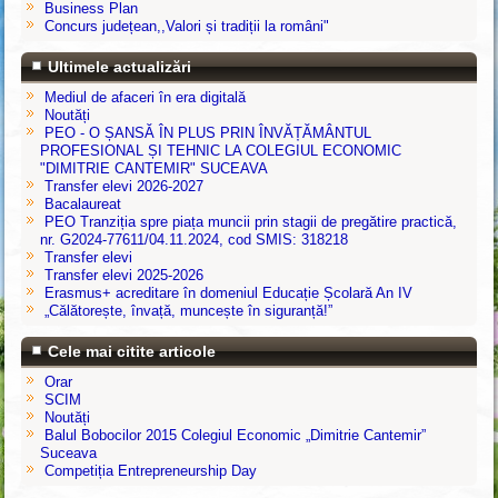
Business Plan
Concurs județean,,Valori și tradiții la români"
Ultimele actualizări
Mediul de afaceri în era digitală
Noutăți
PEO - O ȘANSĂ ÎN PLUS PRIN ÎNVĂȚĂMÂNTUL
PROFESIONAL ȘI TEHNIC LA COLEGIUL ECONOMIC
"DIMITRIE CANTEMIR" SUCEAVA
Transfer elevi 2026-2027
Bacalaureat
PEO Tranziția spre piața muncii prin stagii de pregătire practică,
nr. G2024-77611/04.11.2024, cod SMIS: 318218
Transfer elevi
Transfer elevi 2025-2026
Erasmus+ acreditare în domeniul Educație Școlară An IV
„Călătorește, învață, muncește în siguranță!”
Cele mai citite articole
Orar
SCIM
Noutăți
Balul Bobocilor 2015 Colegiul Economic „Dimitrie Cantemir”
Suceava
Competiția Entrepreneurship Day