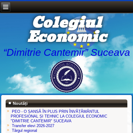
Colegiul
Economic
“Dimitrie Cantemir” Suceava
Noutăți
PEO - O ȘANSĂ ÎN PLUS PRIN ÎNVĂȚĂMÂNTUL
PROFESIONAL ȘI TEHNIC LA COLEGIUL ECONOMIC
"DIMITRIE CANTEMIR" SUCEAVA
Transfer elevi 2026-2027
Târgul regional