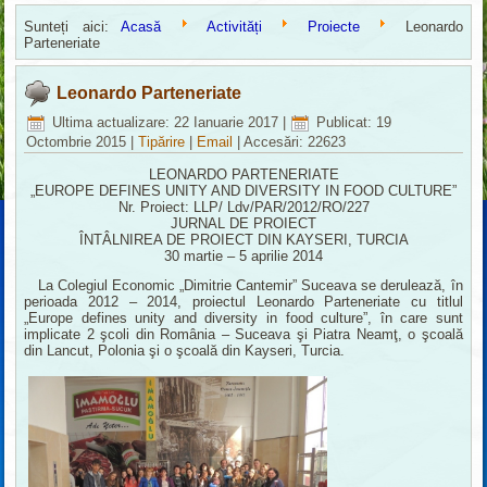
Sunteți aici:
Acasă
Activități
Proiecte
Leonardo
Parteneriate
Leonardo Parteneriate
Ultima actualizare: 22 Ianuarie 2017
|
Publicat: 19
Octombrie 2015
|
Tipărire
|
Email
|
Accesări: 22623
LEONARDO PARTENERIATE
„EUROPE DEFINES UNITY AND DIVERSITY IN FOOD CULTURE”
Nr. Proiect: LLP/ Ldv/PAR/2012/RO/227
JURNAL DE PROIECT
ÎNTÂLNIREA DE PROIECT DIN KAYSERI, TURCIA
30 martie – 5 aprilie 2014
La Colegiul Economic „Dimitrie Cantemir” Suceava se derulează, în
perioada 2012 – 2014, proiectul Leonardo Parteneriate cu titlul
„Europe defines unity and diversity in food culture”, în care sunt
implicate 2 şcoli din România – Suceava şi Piatra Neamţ, o şcoală
din Lancut, Polonia şi o şcoală din Kayseri, Turcia.