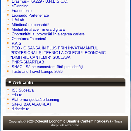
Erasmus+ KA229 - U.N.E.S.C.O.
eTwinning
Francofonie
Leonardo Parteneriate
LifeLab
Mănâncă responsabil!
Mediul de afaceri în era digitală
Oportunități și provocări în alegerea carierei
Orientarea în carieră
P.A.S.
PEO - O ȘANSĂ ÎN PLUS PRIN ÎNVĂȚĂMÂNTUL
PROFESIONAL ȘI TEHNIC LA COLEGIUL ECONOMIC
"DIMITRIE CANTEMIR" SUCEAVA
PNRR-SMARTLAB
SNAC - Să ne cunoaștem fără prejudecăți
Taste and Travel Europe 2026
Web Links
ISJ Suceava
edu.ro
Platforma şcolară e-learning
Site-ul BACALAUREAT
didactic.ro
Colegiul Economic Dimitrie Cantemir Suceava
Copyright © 2026
- Toate
drepturile rezervate.