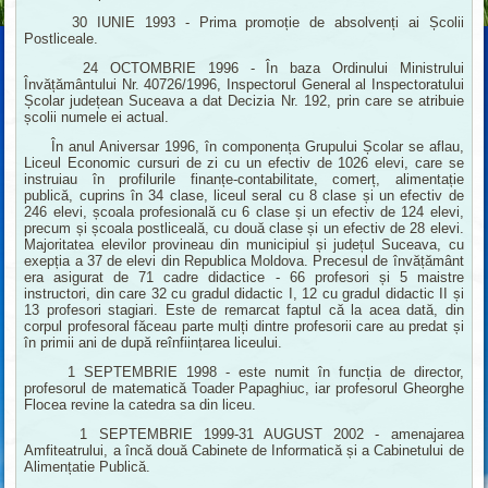
30 IUNIE 1993 - Prima promoție de absolvenți ai Școlii
Postliceale.
24 OCTOMBRIE 1996 - În baza Ordinului Ministrului
Învățământului Nr. 40726/1996, Inspectorul General al Inspectoratului
Școlar județean Suceava a dat Decizia Nr. 192, prin care se atribuie
școlii numele ei actual.
În anul Aniversar 1996, în componența Grupului Școlar se aflau,
Liceul Economic cursuri de zi cu un efectiv de 1026 elevi, care se
instruiau în profilurile finanțe-contabilitate, comerț, alimentație
publică, cuprins în 34 clase, liceul seral cu 8 clase și un efectiv de
246 elevi, școala profesională cu 6 clase și un efectiv de 124 elevi,
precum și școala postliceală, cu două clase și un efectiv de 28 elevi.
Majoritatea elevilor provineau din municipiul și județul Suceava, cu
exepția a 37 de elevi din Republica Moldova. Precesul de învățământ
era asigurat de 71 cadre didactice - 66 profesori și 5 maistre
instructori, din care 32 cu gradul didactic I, 12 cu gradul didactic II și
13 profesori stagiari. Este de remarcat faptul că la acea dată, din
corpul profesoral făceau parte mulți dintre profesorii care au predat și
în primii ani de după reînființarea liceului.
1 SEPTEMBRIE 1998 - este numit în funcția de director,
profesorul de matematică Toader Papaghiuc, iar profesorul Gheorghe
Flocea revine la catedra sa din liceu.
1 SEPTEMBRIE 1999-31 AUGUST 2002 - amenajarea
Amfiteatrului, a încă două Cabinete de Informatică și a Cabinetului de
Alimențatie Publică.