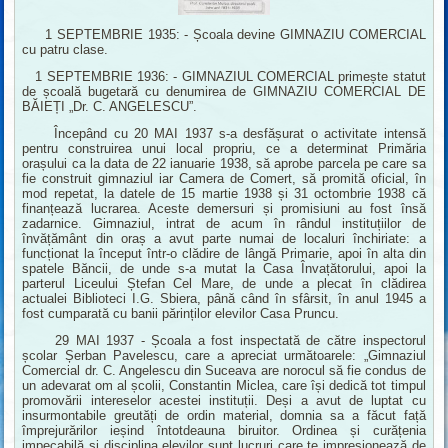
1 SEPTEMBRIE 1935: - Școala devine GIMNAZIU COMERCIAL
cu patru clase.
1 SEPTEMBRIE 1936: - GIMNAZIUL COMERCIAL primește statut
de școală bugetară cu denumirea de GIMNAZIU COMERCIAL DE
BĂIEȚI „Dr. C. ANGELESCU”.
Începând cu 20 MAI 1937 s-a desfășurat o activitate intensă
pentru construirea unui local propriu, ce a determinat Primăria
orașului ca la data de 22 ianuarie 1938, să aprobe parcela pe care sa
fie construit gimnaziul iar Camera de Comert, să promită oficial, în
mod repetat, la datele de 15 martie 1938 și 31 octombrie 1938 că
finanțează lucrarea. Aceste demersuri și promisiuni au fost însă
zadarnice. Gimnaziul, intrat de acum în rândul instituțiilor de
învățământ din oraș a avut parte numai de localuri închiriate: a
funcționat la început într-o clădire de lângă Primarie, apoi în alta din
spatele Băncii, de unde s-a mutat la Casa Învațătorului, apoi la
parterul Liceului Ștefan Cel Mare, de unde a plecat în clădirea
actualei Biblioteci I.G. Sbiera, până când în sfârsit, în anul 1945 a
fost cumparată cu banii părinților elevilor Casa Pruncu.
29 MAI 1937 - Școala a fost inspectată de către inspectorul
școlar Șerban Pavelescu, care a apreciat următoarele: „Gimnaziul
Comercial dr. C. Angelescu din Suceava are norocul să fie condus de
un adevarat om al școlii, Constantin Miclea, care își dedică tot timpul
promovării intereselor acestei instituții. Deși a avut de luptat cu
insurmontabile greutăți de ordin material, domnia sa a făcut față
împrejurărilor ieșind întotdeauna biruitor. Ordinea și curățenia
impecabilă și disciplina elevilor sunt lucruri care te impresionează de