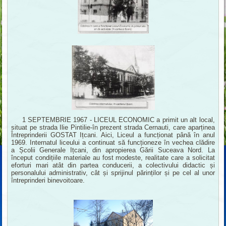
1 SEPTEMBRIE 1967 - LICEUL ECONOMIC a primit un alt local,
situat pe strada Ilie Pintilie-în prezent strada Cernauti, care aparținea
Întreprinderii GOSTAT Ițcani. Aici, Liceul a funcționat până în anul
1969. Internatul liceului a continuat să funcționeze în vechea clădire
a Școlii Generale Ițcani, din apropierea Gării Suceava Nord. La
început condițiile materiale au fost modeste, realitate care a solicitat
eforturi mari atât din partea conducerii, a colectivului didactic și
personalului administrativ, cât și sprijinul părinților și pe cel al unor
întreprinderi binevoitoare.