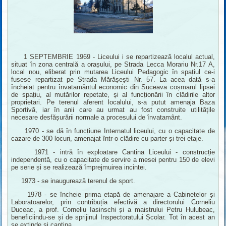
1 SEPTEMBRIE 1969 - Liceului i se repartizează localul actual,
situat în zona centrală a orașului, pe Strada Lecca Morariu Nr.17 A,
local nou, eliberat prin mutarea Liceului Pedagogic în spațiul ce-i
fusese repartizat pe Strada Mărășești Nr. 57. La acea dată s-a
încheiat pentru învatamântul economic din Suceava coșmarul lipsei
de spațiu, al mutărilor repetate, și al funcționării în clădirile altor
proprietari. Pe terenul aferent localului, s-a putut amenaja Baza
Sportivă, iar în anii care au urmat au fost construite utilitățile
necesare desfășurării normale a procesului de învatamânt.
1970 - se dă în funcțiune Internatul liceului, cu o capacitate de
cazare de 300 locuri, amenajat într-o clădire cu parter și trei etaje.
1971 - intră în exploatare Cantina Liceului - construcție
independentă, cu o capacitate de servire a mesei pentru 150 de elevi
pe serie și se realizează împrejmuirea incintei.
1973 - se inaugurează terenul de sport.
1978 - se încheie prima etapă de amenajare a Cabinetelor și
Laboratoarelor, prin contribuția efectivă a directorului Corneliu
Duceac, a prof. Corneliu Iasinschi și a maistrului Petru Hulubeac,
beneficiindu-se și de sprijinul Inspectoratului Școlar. Tot în acest an
se extinde și cantina.