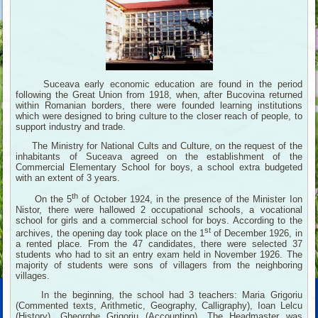
Suceava early economic education are found in the period
following the Great Union from 1918, when, after Bucovina returned
within Romanian borders, there were founded learning institutions
which were designed to bring culture to the closer reach of people, to
support industry and trade.
The Ministry for National Cults and Culture, on the request of the
inhabitants of Suceava agreed on the establishment of the
Commercial Elementary School for boys, a school extra budgeted
with an extent of 3 years.
th
On the 5
of October 1924, in the presence of the Minister Ion
Nistor, there were hallowed 2 occupational schools, a vocational
school for girls and a commercial school for boys. According to the
st
archives, the opening day took place on the 1
of December 1926, in
a rented place. From the 47 candidates, there were selected 37
students who had to sit an entry exam held in November 1926. The
majority of students were sons of villagers from the neighboring
villages.
In the beginning, the school had 3 teachers: Maria Grigoriu
(Commented texts, Arithmetic, Geography, Calligraphy), Ioan Lelcu
(History), Gheorghe Grigoriu (Accounting). The Headmaster was