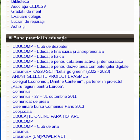
Bibliotecă
Asociația CEDCSV
Gradații de merit
Evaluare colegiu
Lucrări de reparații
Achiziții
Bune practici în educație
EDUCOMP - Club de dezbateri
EDUCOMP - Educație financiară și antreprenorială
EDUCOMP - Educație fizică
EDUCOMP - Educație pentru cetățenie activă și democratică
EDUCOMP - Educație pentru dezvoltarea competențelor digitale
Erasmus+ KA220-SCH “Let’s go green!” (2022 - 2023)
ANUNT SELECTIE PROIECT ERASMUS
Colegiul Economic „ Dimitrie Cantemir” , partener în proiectul
„Patru regiuni pentru Europa”.
Comenius
Comenius - 27 – 31 octombrie 2011
Comunicat de presă
Diseminare bursa Comenius Paris 2013
Ecoșcoala
EDUCAȚIE ONLINE FĂRĂ HOTARE
EDUCOMP
EDUCOMP - Club de artă
Erasmus
Erasmus+ (EM)POWER VET