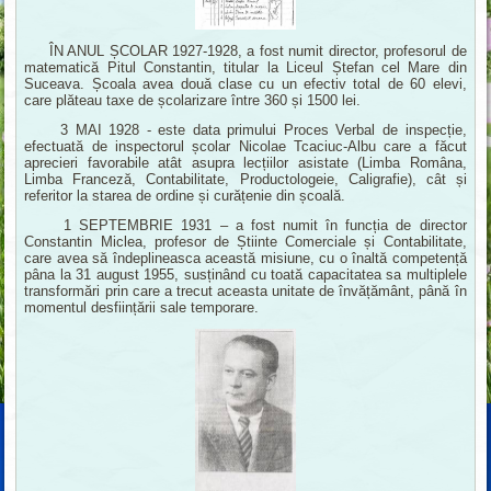
ÎN ANUL ȘCOLAR 1927-1928, a fost numit director, profesorul de
matematică Pitul Constantin, titular la Liceul Ștefan cel Mare din
Suceava. Școala avea două clase cu un efectiv total de 60 elevi,
care plăteau taxe de școlarizare între 360 și 1500 lei.
3 MAI 1928 - este data primului Proces Verbal de inspecție,
efectuată de inspectorul școlar Nicolae Tcaciuc-Albu care a făcut
aprecieri favorabile atât asupra lecțiilor asistate (Limba Româna,
Limba Franceză, Contabilitate, Productologeie, Caligrafie), cât și
referitor la starea de ordine și curățenie din școală.
1 SEPTEMBRIE 1931 – a fost numit în funcția de director
Constantin Miclea, profesor de Știinte Comerciale și Contabilitate,
care avea să îndeplineasca această misiune, cu o înaltă competență
pâna la 31 august 1955, susținând cu toată capacitatea sa multiplele
transformări prin care a trecut aceasta unitate de învățământ, până în
momentul desființării sale temporare.