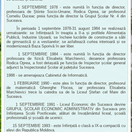
1 SEPTEMBRIE 1978 - este numită în funcția de director,
profesoara de Știinte Socio-Umane, Rodica Oprea, iar profesorul
Corneliu Duceac preia funcția de director la Grupul Școlar Nr. 4 din
Suceava.
În perioada 1 septembrie 1978-31 august 1984 se realizează
urmatoarele: se înființează în treapta a II-a și profilele Alimentația
Publică, Industrie Ușoară; se încheie lucrările de construcție a sălii
de gimnastică și a vestiarelor; se asfaltează curtea interioară și se
modernizează Baza Sporivă în aer liber.
1 SEPTEMBRIE 1984 - este numită în funcția de director
profesoara de fizică Elisabeta Marchievici, deoarece profesoara
Rodica Oprea, a fost detașată pe funcția de Inspector școlar general
adjunct la Inspectoratul Școlar al județului Suceava.
1988 - se amenajeaza Cabinetul de Informatică.
1 FEBRUARIE 1990 - este ales în funcția de director, profesorul
de matematică Gheorghe Flocea, iar profesoara Elisabeta
Marchievici trece la catedra sa de la Liceul Ștefan cel Mare din
Suceava.
1 SEPTEMBRIE 1991 - Liceul Economic din Suceava devine
GRUPUL ȘCOLAR ECONOMIC ADMINISTRATIV din Suceava prin
înființarea Școlii Postliceale, alături de învațământul liceal, școală
profesională și școală de ucenici.
15 SEPTEMBIE 1993 - este înființată o clasă a IX-a compactă cu
elevi din Republica Moldova.