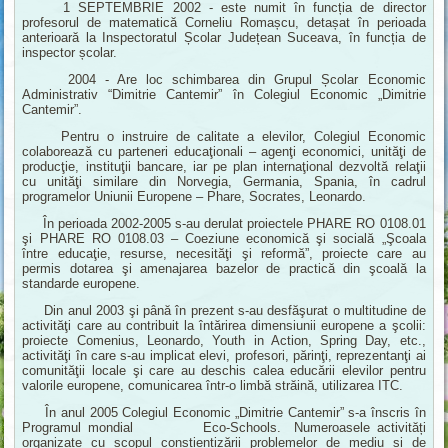
1 SEPTEMBRIE 2002 - este numit în funcția de director
profesorul de matematică Corneliu Romașcu, detașat în perioada
anterioară la Inspectoratul Școlar Județean Suceava, în funcția de
inspector școlar.
2004 - Are loc schimbarea din Grupul Școlar Economic
Administrativ “Dimitrie Cantemir” în Colegiul Economic „Dimitrie
Cantemir”.
Pentru o instruire de calitate a elevilor, Colegiul Economic
colaborează cu parteneri educaţionali – agenţi economici, unităţi de
producţie, instituţii bancare, iar pe plan internaţional dezvoltă relaţii
cu unităţi similare din Norvegia, Germania, Spania, în cadrul
programelor Uniunii Europene – Phare, Socrates, Leonardo.
În perioada 2002-2005 s-au derulat proiectele PHARE RO 0108.01
şi PHARE RO 0108.03 – Coeziune economică şi socială „Şcoala
între educaţie, resurse, necesităţi şi reformă”, proiecte care au
permis dotarea şi amenajarea bazelor de practică din şcoală la
standarde europene.
Din anul 2003 şi până în prezent s-au desfăşurat o multitudine de
activităţi care au contribuit la întărirea dimensiunii europene a şcolii:
proiecte Comenius, Leonardo, Youth in Action, Spring Day, etc.,
activităţi în care s-au implicat elevi, profesori, părinţi, reprezentanţi ai
comunităţii locale şi care au deschis calea educării elevilor pentru
valorile europene, comunicarea într-o limbă străină, utilizarea ITC.
În anul 2005 Colegiul Economic „Dimitrie Cantemir” s-a înscris în
Programul mondial Eco-Schools. Numeroasele activități
organizate cu scopul conștientizării problemelor de mediu și de