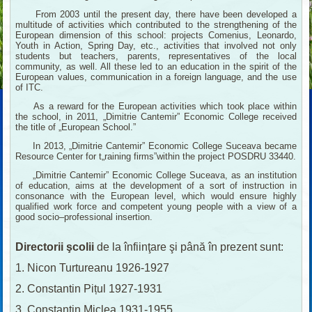
From 2003 until the present day, there have been developed a
multitude of activities which contributed to the strengthening of the
European dimension of this school: projects Comenius, Leonardo,
Youth in Action, Spring Day, etc., activities that involved not only
students but teachers, parents, representatives of the local
community, as well. All these led to an education in the spirit of the
European values, communication in a foreign language, and the use
of ITC.
As a reward for the European activities which took place within
the school, in 2011, „Dimitrie Cantemir” Economic College received
the title of „European School.”
In 2013, „Dimitrie Cantemir” Economic College Suceava became
Resource Center for t„raining firms”within the project POSDRU 33440.
„Dimitrie Cantemir” Economic College Suceava, as an institution
of education, aims at the development of a sort of instruction in
consonance with the European level, which would ensure highly
qualified work force and competent young people with a view of a
good socio–professional insertion.
Directorii şcolii
de la înfiinţare şi până în prezent sunt:
1. Nicon Turtureanu 1926-1927
2. Constantin Pițul 1927-1931
3. Constantin Miclea 1931-1955