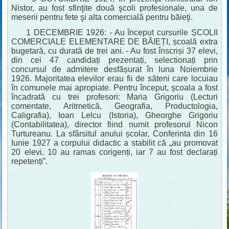
Nistor, au fost sfinţite două şcoli profesionale, una de
meserii pentru fete şi alta comercială pentru băieţi.
1 DECEMBRIE 1926: - Au început cursurile ȘCOLII
COMERCIALE ELEMENTARE DE BĂIEȚI, școală extra
bugetară, cu durată de trei ani. - Au fost înscriși 37 elevi,
din cei 47 candidați prezentați, selectionați prin
concursul de admitere desfășurat în luna Noiembrie
1926. Majoritatea elevilor erau fii de săteni care locuiau
în comunele mai apropiate. Pentru început, școala a fost
încadrată cu trei profesori: Maria Grigoriu (Lecturi
comentate, Aritmetică, Geografia, Productologia,
Caligrafia), Ioan Lelcu (Istoria), Gheorghe Grigoriu
(Contabilitatea), director fiind numit profesorul Nicon
Turtureanu. La sfârsitul anului școlar, Conferinta din 16
Iunie 1927 a corpului didactic a stabilit că „au promovat
20 elevi, 10 au ramas corigenți, iar 7 au fost declarați
repetenți”.