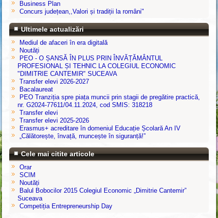
Business Plan
Concurs județean,,Valori și tradiții la români"
Ultimele actualizări
Mediul de afaceri în era digitală
Noutăți
PEO - O ȘANSĂ ÎN PLUS PRIN ÎNVĂȚĂMÂNTUL
PROFESIONAL ȘI TEHNIC LA COLEGIUL ECONOMIC
"DIMITRIE CANTEMIR" SUCEAVA
Transfer elevi 2026-2027
Bacalaureat
PEO Tranziția spre piața muncii prin stagii de pregătire practică,
nr. G2024-77611/04.11.2024, cod SMIS: 318218
Transfer elevi
Transfer elevi 2025-2026
Erasmus+ acreditare în domeniul Educație Școlară An IV
„Călătorește, învață, muncește în siguranță!”
Cele mai citite articole
Orar
SCIM
Noutăți
Balul Bobocilor 2015 Colegiul Economic „Dimitrie Cantemir”
Suceava
Competiția Entrepreneurship Day