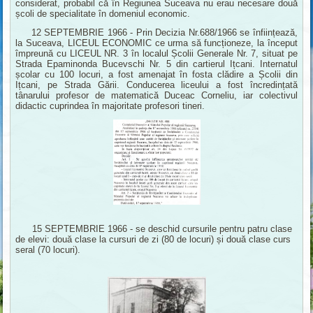
considerat, probabil că în Regiunea Suceava nu erau necesare două
școli de specialitate în domeniul economic.
12 SEPTEMBRIE 1966 - Prin Decizia Nr.688/1966 se înființează,
la Suceava, LICEUL ECONOMIC ce urma să funcționeze, la început
împreună cu LICEUL NR. 3 în localul Școlii Generale Nr. 7, situat pe
Strada Epaminonda Bucevschi Nr. 5 din cartierul Ițcani. Internatul
școlar cu 100 locuri, a fost amenajat în fosta clădire a Școlii din
Ițcani, pe Strada Gării. Conducerea liceului a fost încredințată
tânarului profesor de matematică Duceac Corneliu, iar colectivul
didactic cuprindea în majoritate profesori tineri.
15 SEPTEMBRIE 1966 - se deschid cursurile pentru patru clase
de elevi: două clase la cursuri de zi (80 de locuri) și două clase curs
seral (70 locuri).