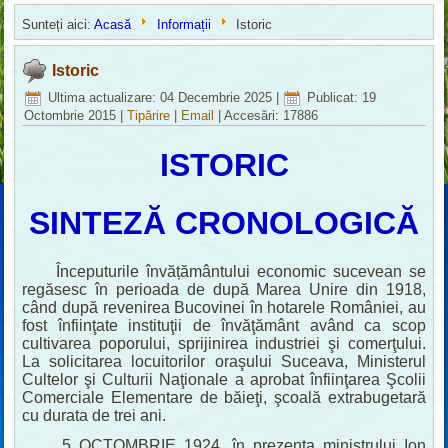
Sunteți aici:
Acasă
Informații
Istoric
Istoric
Ultima actualizare: 04 Decembrie 2025
|
Publicat: 19
Octombrie 2015
|
Tipărire
|
Email
|
Accesări: 17886
ISTORIC
SINTEZĂ CRONOLOGICĂ
Începuturile învățământului economic sucevean se
regăsesc în perioada de după Marea Unire din 1918,
când după revenirea Bucovinei în hotarele României, au
fost înfiinţate instituţii de învăţământ având ca scop
cultivarea poporului, sprijinirea industriei şi comerţului.
La solicitarea locuitorilor oraşului Suceava, Ministerul
Cultelor şi Culturii Naţionale a aprobat înfiinţarea Şcolii
Comerciale Elementare de băieţi, şcoală extrabugetară
cu durata de trei ani.
5 OCTOMBRIE 1924, în prezenţa ministrului Ion