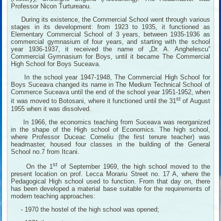
Professor Nicon Turtureanu.
During its existence, the Commercial School went through various
stages in its development: from 1923 to 1935, it functioned as
Elementary Commercial School of 3 years, between 1935-1936 as
commercial gymnasium of four years, and starting with the school
year 1936-1937, it received the name of „Dr. A. Anghelescu”
Commercial Gymnasium for Boys, until it became The Commercial
High School for Boys Suceava.
In the school year 1947-1948, The Commercial High School for
Boys Suceava changed its name in The Medium Technical School of
Commerce Suceava until the end of the school year 1951-1952, when
st
it was moved to Botosani, where it functioned until the 31
of August
1955 when it was dissolved.
In 1966, the economics teaching from Suceava was reorganized
in the shape of the High school of Economics. The high school,
where Professor Duceac Corneliu (the first tenure teacher) was
headmaster, housed four classes in the building of the General
School no.7 from Itcani.
st
On the 1
of September 1969, the high school moved to the
present location on prof. Lecca Morariu Street no. 17 A, where the
Pedagogical High school used to function. From that day on, there
has been developed a material base suitable for the requirements of
modern teaching approaches:
- 1970 the hostel of the high school was opened;