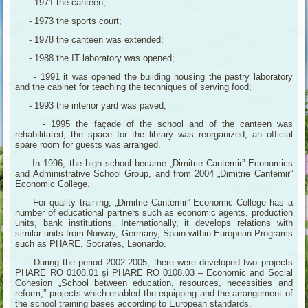
- 1971 the canteen;
- 1973 the sports court;
- 1978 the canteen was extended;
- 1988 the IT laboratory was opened;
- 1991 it was opened the building housing the pastry laboratory
and the cabinet for teaching the techniques of serving food;
- 1993 the interior yard was paved;
- 1995 the façade of the school and of the canteen was
rehabilitated, the space for the library was reorganized, an official
spare room for guests was arranged.
In 1996, the high school became „Dimitrie Cantemir” Economics
and Administrative School Group, and from 2004 „Dimitrie Cantemir”
Economic College.
For quality training, „Dimitrie Cantemir” Economic College has a
number of educational partners such as economic agents, production
units, bank institutions. Internationally, it develops relations with
similar units from Norway, Germany, Spain within European Programs
such as PHARE, Socrates, Leonardo.
During the period 2002-2005, there were developed two projects
PHARE RO 0108.01 şi PHARE RO 0108.03 – Economic and Social
Cohesion „School between education, resources, necessities and
reform,” projects which enabled the equipping and the arrangement of
the school training bases according to European standards.