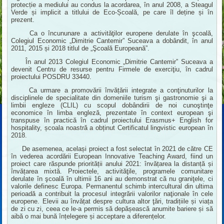
protecție a mediului au condus la acordarea, în anul 2008, a Steagul
Verde și implicit a titlului de Eco-Școală, pe care îl deține și în
prezent.
Ca o încununare a activităţilor europene derulate în şcoală,
Colegiul Economic „Dimitrie Cantemir” Suceava a dobândit, în anul
2011, 2015 și 2018 titlul de „Şcoală Europeană”.
În anul 2013 Colegiul Economic „Dimitrie Cantemir” Suceava a
devenit Centru de resurse pentru Firmele de exerciţiu, în cadrul
proiectului POSDRU 33440.
Ca urmare a promovării învățării integrate a conţinuturilor la
disciplinele de specialitate din domeniile turism şi gastronomie şi a
limbii engleze (CLIL) cu scopul dobândirii de noi cunoştinţe
economice în limba engleză, prezentate în context european şi
transpuse în practică în cadrul proiectului Erasmus+ English for
hospitality, școala noastră a obținut Certificatul lingvistic european în
2018.
De asemenea, același proiect a fost selectat în 2021 de către CE
în vederea acordării European Innovative Teaching Award, fiind un
proiect care răspunde priorității anului 2021: învățarea la distanță și
învățarea mixtă. Proiectele, activităţile, programele comunitare
derulate în şcoală în ultimii 16 ani au demonstrat că nu graniţele, ci
valorile definesc Europa. Permanentul schimb intercultural din ultima
perioadă a contribuit la procesul integrării valorilor naţionale în cele
europene. Elevii au învățat despre cultura altor ţări, tradițiile și viața
de zi cu zi, ceea ce le-a permis să depășească anumite bariere și să
aibă o mai bună înțelegere și acceptare a diferențelor.