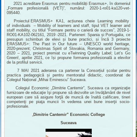
2021 acreditare Erasmus pentru mobilități Erasmus+, în domeniul
„Formare profesională (VET)”, numărul: 2020-1-ro01-ka120-vet-
095440.
Proiectul ERASMUS+ KA1, acțiunea cheie Learning mobility
of individuals – Mobility of learners and staff, tipul VET learner and
staff mobility, cu titlul “Formare pentru o carieră de succes”, 2019-1-
RO01-KA102-062161, 2019 -2021. Parteneri: Spania și Portugalia, ce
presupun schimburi de elevi și bune practici, și încă 3 proiecte
ERASMUS+: The Past in Our future – UNESCO world heritage,
2020-prezent; Christmas Spirit of Slovakia, Romania and Germany,
2020 – 2021, proiect premiat cu eTwinning Quality Label; Let’s Go
Green!, aprilie 2021, ce își propune formarea profesională a elevilor
de la profilul servicii.
7 MAI 2021 aderarea ca partener la Consorțiul școlar pentru
practica pedagogică și pentru mentoratul didactic, coordonat de
Colegiul Național „Mihai Eminescu” Suceava.
Colegiul Economic „Dimitrie Cantemir”, Suceava ca organizaţie
furnizoare de educaţie îşi propune să dezvolte un învăţământ de nivel
european care să asigure forţă de muncă de înaltă calificare, tineri
competenţi pe piaţa muncii în vederea unei bune inserţii socio-
profesionale.
„
Dimitrie Cantemir”
Economic College
Suceava