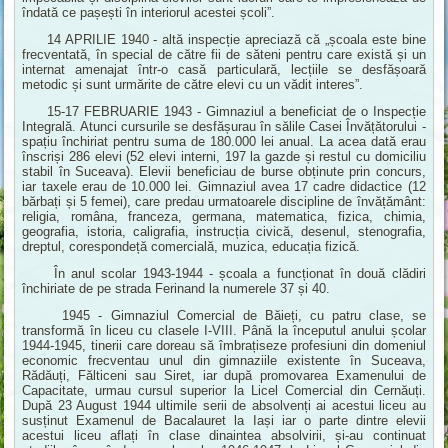
îndată ce pașești în interiorul acestei școli”.
14 APRILIE 1940 - altă inspecție apreciază că „școala este bine
frecventată, în special de către fii de săteni pentru care există și un
internat amenajat într-o casă particulară, lecțiile se desfășoară
metodic și sunt urmărite de către elevi cu un vădit interes”.
15-17 FEBRUARIE 1943 - Gimnaziul a beneficiat de o Inspecție
Integrală. Atunci cursurile se desfășurau în sălile Casei Învățătorului -
spațiu închiriat pentru suma de 180.000 lei anual. La acea dată erau
înscriși 286 elevi (52 elevi interni, 197 la gazde și restul cu domiciliu
stabil în Suceava). Elevii beneficiau de burse obținute prin concurs,
iar taxele erau de 10.000 lei. Gimnaziul avea 17 cadre didactice (12
bărbați și 5 femei), care predau urmatoarele discipline de învățământ:
religia, româna, franceza, germana, matematica, fizica, chimia,
geografia, istoria, caligrafia, instrucția civică, desenul, stenografia,
dreptul, corespondeță comercială, muzica, educația fizică.
În anul scolar 1943-1944 - școala a funcționat în două clădiri
închiriate de pe strada Ferinand la numerele 37 și 40.
1945 - Gimnaziul Comercial de Băieți, cu patru clase, se
transformă în liceu cu clasele I-VIII. Până la începutul anului școlar
1944-1945, tinerii care doreau să îmbrațiseze profesiuni din domeniul
economic frecventau unul din gimnaziile existente în Suceava,
Rădăuți, Fălticeni sau Siret, iar după promovarea Examenului de
Capacitate, urmau cursul superior la Licel Comercial din Cernăuți.
După 23 August 1944 ultimile serii de absolvenți ai acestui liceu au
susținut Examenul de Bacalauret la Iași iar o parte dintre elevii
acestui liceu aflați în clase dinaintea absolvirii, și-au continuat