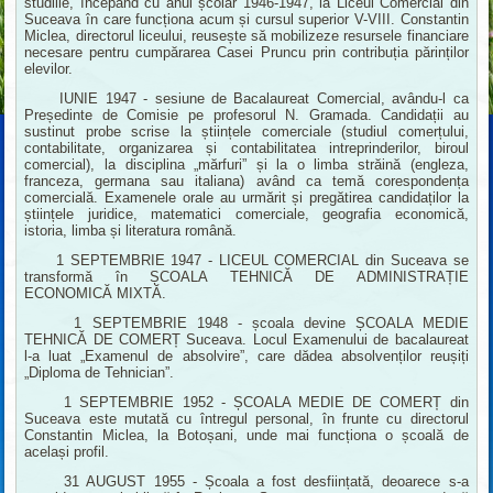
studiile, începând cu anul școlar 1946-1947, la Liceul Comercial din
Suceava în care funcționa acum și cursul superior V-VIII. Constantin
Miclea, directorul liceului, reusește să mobilizeze resursele financiare
necesare pentru cumpărarea Casei Pruncu prin contribuția părinților
elevilor.
IUNIE 1947 - sesiune de Bacalaureat Comercial, avându-l ca
Președinte de Comisie pe profesorul N. Gramada. Candidații au
sustinut probe scrise la științele comerciale (studiul comerțului,
contabilitate, organizarea și contabilitatea intreprinderilor, biroul
comercial), la disciplina „mărfuri” și la o limba străină (engleza,
franceza, germana sau italiana) având ca temă corespondența
comercială. Examenele orale au urmărit și pregătirea candidaților la
științele juridice, matematici comerciale, geografia economică,
istoria, limba și literatura română.
1 SEPTEMBRIE 1947 - LICEUL COMERCIAL din Suceava se
transformă în ȘCOALA TEHNICĂ DE ADMINISTRAȚIE
ECONOMICĂ MIXTĂ.
1 SEPTEMBRIE 1948 - școala devine ȘCOALA MEDIE
TEHNICĂ DE COMERȚ Suceava. Locul Examenului de bacalaureat
l-a luat „Examenul de absolvire”, care dădea absolvenților reușiți
„Diploma de Tehnician”.
1 SEPTEMBRIE 1952 - ȘCOALA MEDIE DE COMERȚ din
Suceava este mutată cu întregul personal, în frunte cu directorul
Constantin Miclea, la Botoșani, unde mai funcționa o școală de
același profil.
31 AUGUST 1955 - Școala a fost desființată, deoarece s-a