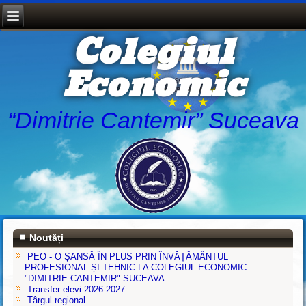
Colegiul
Economic
“Dimitrie Cantemir” Suceava
Noutăți
PEO - O ȘANSĂ ÎN PLUS PRIN ÎNVĂȚĂMÂNTUL
PROFESIONAL ȘI TEHNIC LA COLEGIUL ECONOMIC
"DIMITRIE CANTEMIR" SUCEAVA
Transfer elevi 2026-2027
Târgul regional