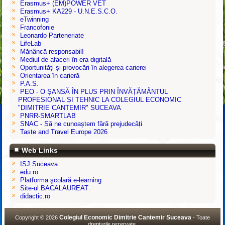
Erasmus+ (EM)POWER VET
Erasmus+ KA229 - U.N.E.S.C.O.
eTwinning
Francofonie
Leonardo Parteneriate
LifeLab
Mănâncă responsabil!
Mediul de afaceri în era digitală
Oportunități și provocări în alegerea carierei
Orientarea în carieră
P.A.S.
PEO - O ȘANSĂ ÎN PLUS PRIN ÎNVĂȚĂMÂNTUL
PROFESIONAL ȘI TEHNIC LA COLEGIUL ECONOMIC
"DIMITRIE CANTEMIR" SUCEAVA
PNRR-SMARTLAB
SNAC - Să ne cunoaștem fără prejudecăți
Taste and Travel Europe 2026
Web Links
ISJ Suceava
edu.ro
Platforma şcolară e-learning
Site-ul BACALAUREAT
didactic.ro
Colegiul Economic Dimitrie Cantemir Suceava
Copyright © 2026
- Toate
drepturile rezervate.