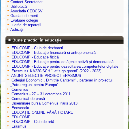
Contact Secretariat
Bibliotecă
Asociația CEDCSV
Gradații de merit
Evaluare colegiu
Lucrări de reparații
Achiziții
Bune practici în educație
EDUCOMP - Club de dezbateri
EDUCOMP - Educație financiară și antreprenorială
EDUCOMP - Educație fizică
EDUCOMP - Educație pentru cetățenie activă și democratică
EDUCOMP - Educație pentru dezvoltarea competențelor digitale
Erasmus+ KA220-SCH “Let’s go green!” (2022 - 2023)
ANUNT SELECTIE PROIECT ERASMUS
Colegiul Economic „ Dimitrie Cantemir” , partener în proiectul
„Patru regiuni pentru Europa”.
Comenius
Comenius - 27 – 31 octombrie 2011
Comunicat de presă
Diseminare bursa Comenius Paris 2013
Ecoșcoala
EDUCAȚIE ONLINE FĂRĂ HOTARE
EDUCOMP
EDUCOMP - Club de artă
Erasmus