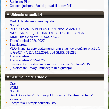
Business Plan
Concurs județean,,Valori și tradiții la români"
Ultimele actualizări
Mediul de afaceri în era digitală
Noutăți
PEO - O ȘANSĂ ÎN PLUS PRIN ÎNVĂȚĂMÂNTUL
PROFESIONAL ȘI TEHNIC LA COLEGIUL ECONOMIC
"DIMITRIE CANTEMIR" SUCEAVA
Transfer elevi 2026-2027
Bacalaureat
PEO Tranziția spre piața muncii prin stagii de pregătire practică,
nr. G2024-77611/04.11.2024, cod SMIS: 318218
Transfer elevi
Transfer elevi 2025-2026
Erasmus+ acreditare în domeniul Educație Școlară An IV
„Călătorește, învață, muncește în siguranță!”
Cele mai citite articole
Orar
SCIM
Noutăți
Balul Bobocilor 2015 Colegiul Economic „Dimitrie Cantemir”
Suceava
Competiția Entrepreneurship Day