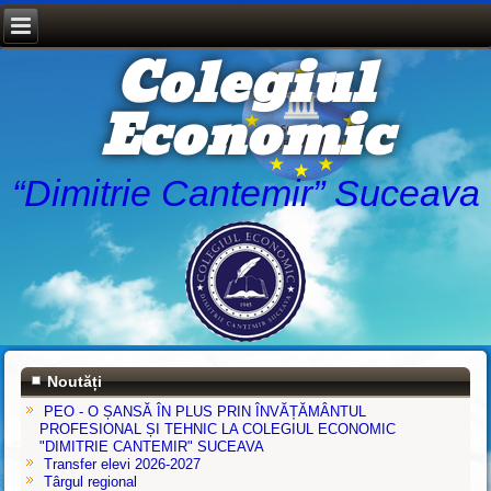
Colegiul
Economic
“Dimitrie Cantemir” Suceava
Noutăți
PEO - O ȘANSĂ ÎN PLUS PRIN ÎNVĂȚĂMÂNTUL
PROFESIONAL ȘI TEHNIC LA COLEGIUL ECONOMIC
"DIMITRIE CANTEMIR" SUCEAVA
Transfer elevi 2026-2027
Târgul regional