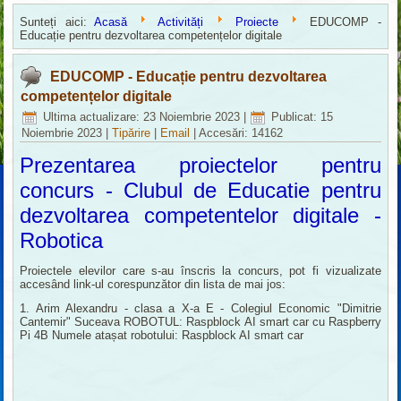
Sunteți aici:
Acasă
Activități
Proiecte
EDUCOMP -
Educație pentru dezvoltarea competențelor digitale
EDUCOMP - Educație pentru dezvoltarea
competențelor digitale
Ultima actualizare: 23 Noiembrie 2023
|
Publicat: 15
Noiembrie 2023
|
Tipărire
|
Email
|
Accesări: 14162
Prezentarea proiectelor pentru
concurs - Clubul de Educatie pentru
dezvoltarea competentelor digitale -
Robotica
Proiectele elevilor care s-au înscris la concurs, pot fi vizualizate
accesând link-ul corespunzător din lista de mai jos:
1. Arim Alexandru - clasa a X-a E - Colegiul Economic "Dimitrie
Cantemir" Suceava ROBOTUL: Raspblock AI smart car cu Raspberry
Pi 4B Numele atașat robotului: Raspblock AI smart car