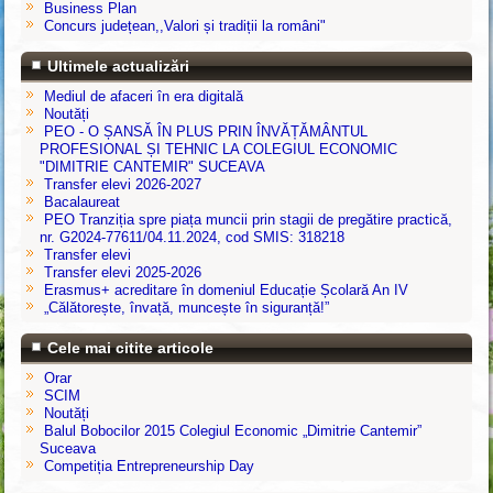
Business Plan
Concurs județean,,Valori și tradiții la români"
Ultimele actualizări
Mediul de afaceri în era digitală
Noutăți
PEO - O ȘANSĂ ÎN PLUS PRIN ÎNVĂȚĂMÂNTUL
PROFESIONAL ȘI TEHNIC LA COLEGIUL ECONOMIC
"DIMITRIE CANTEMIR" SUCEAVA
Transfer elevi 2026-2027
Bacalaureat
PEO Tranziția spre piața muncii prin stagii de pregătire practică,
nr. G2024-77611/04.11.2024, cod SMIS: 318218
Transfer elevi
Transfer elevi 2025-2026
Erasmus+ acreditare în domeniul Educație Școlară An IV
„Călătorește, învață, muncește în siguranță!”
Cele mai citite articole
Orar
SCIM
Noutăți
Balul Bobocilor 2015 Colegiul Economic „Dimitrie Cantemir”
Suceava
Competiția Entrepreneurship Day