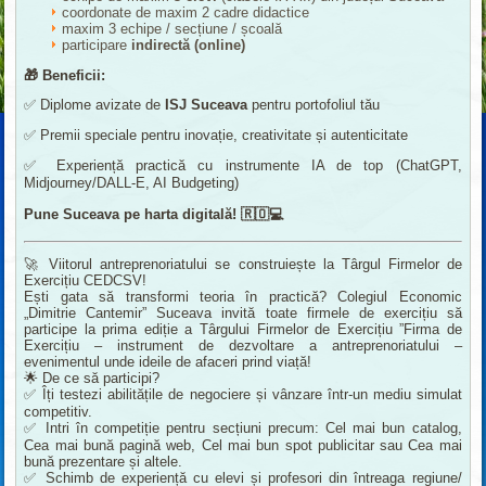
coordonate de maxim 2 cadre didactice
maxim 3 echipe / secțiune / școală
participare
indirectă (online)
🎁
Beneficii:
✅ Diplome avizate de
ISJ Suceava
pentru portofoliul tău
✅ Premii speciale pentru inovație, creativitate și autenticitate
✅ Experiență practică cu instrumente IA de top (ChatGPT,
Midjourney/DALL-E, AI Budgeting)
Pune Suceava pe harta digitală!
🇷🇴💻
🚀 Viitorul antreprenoriatului se construiește la Târgul Firmelor de
Exercițiu CEDCSV!
Ești gata să transformi teoria în practică? Colegiul Economic
„Dimitrie Cantemir” Suceava invită toate firmele de exercițiu să
participe la prima ediție a Târgului Firmelor de Exercițiu ”Firma de
Exercițiu – instrument de dezvoltare a antreprenoriatului –
evenimentul unde ideile de afaceri prind viață!
🌟 De ce să participi?
✅ Îți testezi abilitățile de negociere și vânzare într-un mediu simulat
competitiv.
✅ Intri în competiție pentru secțiuni precum: Cel mai bun catalog,
Cea mai bună pagină web, Cel mai bun spot publicitar sau Cea mai
bună prezentare și altele.
✅ Schimb de experiență cu elevi și profesori din întreaga regiune/