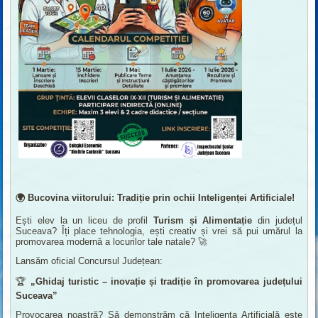
🌍
Bucovina viitorului: Tradiție prin ochii Inteligenței Artificiale!
Ești elev la un liceu de profil
Turism și Alimentație
din județul
Suceava? Îți place tehnologia, ești creativ și vrei să pui umărul la
promovarea modernă a locurilor tale natale? 🚀
Lansăm oficial Concursul Județean:
🏆
„Ghidaj turistic – inovație și tradiție în promovarea județului
Suceava”
Provocarea noastră? Să demonstrăm că Inteligența Artificială este