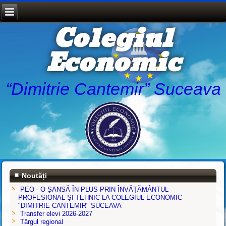
Colegiul
Economic
“Dimitrie Cantemir” Suceava
Noutăți
PEO - O ȘANSĂ ÎN PLUS PRIN ÎNVĂȚĂMÂNTUL
PROFESIONAL ȘI TEHNIC LA COLEGIUL ECONOMIC
"DIMITRIE CANTEMIR" SUCEAVA
Transfer elevi 2026-2027
Târgul regional