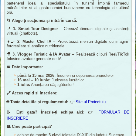
partenerul ideal al specialistului în turism! Îmbină farmecul
mănăstirilor și al gastronomiei bucovinene cu tehnologia de ultimă
oră.
📂
Alege-ți secțiunea și intră în cursă:
📍
1. Smart Tour Designer
– Creează itinerarii digitale și asistenți
virtuali (chatbots).
👨‍🍳
2. Master Chef IA
– Proiectează meniuri digitale cu imagini
fotorealiste și analize nutriționale.
🎥
3. Vlogger Turistic & IA Avatar
– Realizează clipuri Reel/TikTok
folosind avatare generate de IA.
📅
Date importante:
până la 15 mai 2026:
Înscrieri și depunerea proiectelor
16 mai – 10 iunie:
Jurizarea lucrărilor
1 iulie:
Anunțarea câștigătorilor!
🔗
Acces rapid și înscriere:
🌐
Toate detaliile și regulamentul:
👉
Site-ul Proiectului
📝
Ești gata? Înscrie-ți echipa aici:
👉
FORMULAR DE
ÎNSCRIERE
👥
Cine poate participa?
echipe de maxim
3 elevi
(clasele IX-XII) din județul Suceava