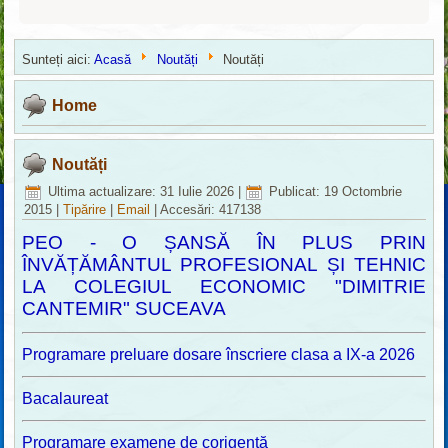
Sunteți aici:
Acasă
Noutăți
Noutăți
Home
Noutăți
Ultima actualizare: 31 Iulie 2026
|
Publicat: 19 Octombrie
2015
|
Tipărire
|
Email
|
Accesări: 417138
PEO - O ȘANSĂ ÎN PLUS PRIN
ÎNVĂȚĂMÂNTUL PROFESIONAL ȘI TEHNIC
LA COLEGIUL ECONOMIC "DIMITRIE
CANTEMIR" SUCEAVA
Programare preluare dosare înscriere clasa a IX-a 2026
Bacalaureat
Programare examene de corigență