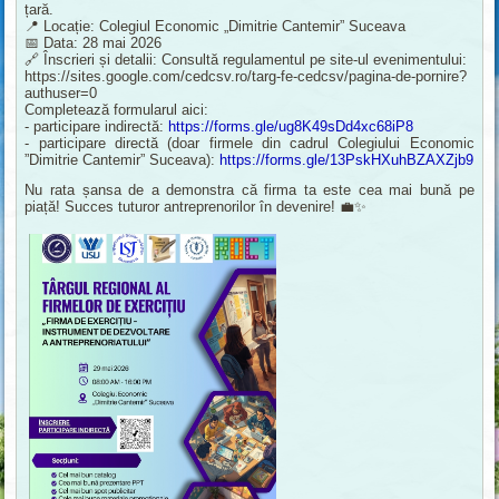
țară.
📍 Locație: Colegiul Economic „Dimitrie Cantemir” Suceava
📅 Data: 28 mai 2026
🔗 Înscrieri și detalii: Consultă regulamentul pe site-ul evenimentului:
https://sites.google.com/cedcsv.ro/targ-fe-cedcsv/pagina-de-pornire?
authuser=0
Completează formularul aici:
- participare indirectă:
https://forms.gle/ug8K49sDd4xc68iP8
- participare directă (doar firmele din cadrul Colegiului Economic
”Dimitrie Cantemir” Suceava):
https://forms.gle/13PskHXuhBZAXZjb9
Nu rata șansa de a demonstra că firma ta este cea mai bună pe
piață! Succes tuturor antreprenorilor în devenire! 💼✨