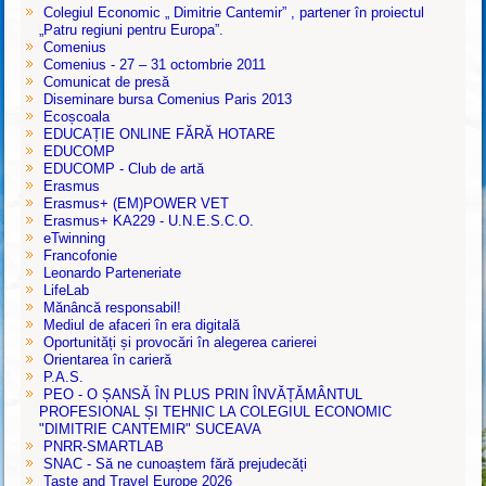
Colegiul Economic „ Dimitrie Cantemir” , partener în proiectul
„Patru regiuni pentru Europa”.
Comenius
Comenius - 27 – 31 octombrie 2011
Comunicat de presă
Diseminare bursa Comenius Paris 2013
Ecoșcoala
EDUCAȚIE ONLINE FĂRĂ HOTARE
EDUCOMP
EDUCOMP - Club de artă
Erasmus
Erasmus+ (EM)POWER VET
Erasmus+ KA229 - U.N.E.S.C.O.
eTwinning
Francofonie
Leonardo Parteneriate
LifeLab
Mănâncă responsabil!
Mediul de afaceri în era digitală
Oportunități și provocări în alegerea carierei
Orientarea în carieră
P.A.S.
PEO - O ȘANSĂ ÎN PLUS PRIN ÎNVĂȚĂMÂNTUL
PROFESIONAL ȘI TEHNIC LA COLEGIUL ECONOMIC
"DIMITRIE CANTEMIR" SUCEAVA
PNRR-SMARTLAB
SNAC - Să ne cunoaștem fără prejudecăți
Taste and Travel Europe 2026