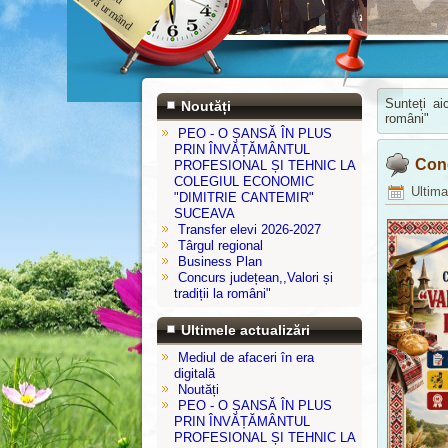
n
is
m
țe
in
Sunteți ai
Noutăți
români"
PEO - O ȘANSĂ ÎN PLUS
PRIN ÎNVĂȚĂMÂNTUL
Conc
PROFESIONAL ȘI TEHNIC LA
COLEGIUL ECONOMIC
Ultima
"DIMITRIE CANTEMIR"
SUCEAVA
Transfer elevi 2026-2027
Târgul regional
Business Plan
Concurs județean,,Valori și
tradiții la români"
Ultimele actualizări
Mediul de afaceri în era
digitală
Noutăți
PEO - O ȘANSĂ ÎN PLUS
PRIN ÎNVĂȚĂMÂNTUL
PROFESIONAL ȘI TEHNIC LA