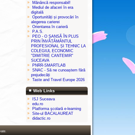
Mănâncă responsabil!
Mediul de afaceri în era
digitală
Oportunități și provocări în
alegerea carierei
Orientarea în carieră
P.A.S.
PEO - O ȘANSĂ ÎN PLUS
PRIN ÎNVĂȚĂMÂNTUL
PROFESIONAL ȘI TEHNIC LA
COLEGIUL ECONOMIC
"DIMITRIE CANTEMIR"
SUCEAVA
PNRR-SMARTLAB
SNAC - Să ne cunoaștem fără
prejudecăți
Taste and Travel Europe 2026
Web Links
ISJ Suceava
edu.ro
Platforma şcolară e-learning
Site-ul BACALAUREAT
didactic.ro
vate.