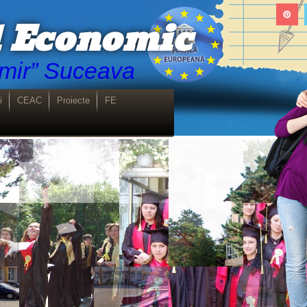
l Economic
emir” Suceava
i
CEAC
Proiecte
FE