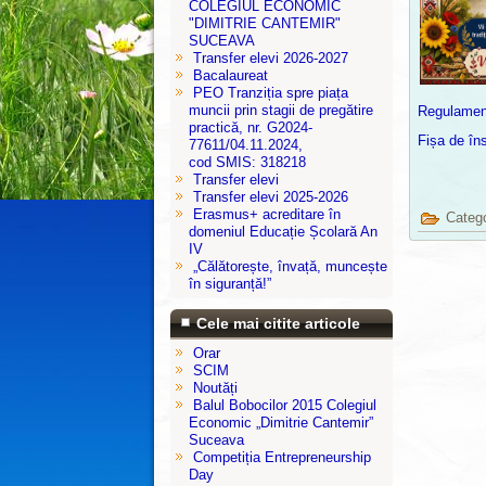
COLEGIUL ECONOMIC
"DIMITRIE CANTEMIR"
SUCEAVA
Transfer elevi 2026-2027
Bacalaureat
PEO Tranziția spre piața
muncii prin stagii de pregătire
Regulamen
practică, nr. G2024-
Fișa de îns
77611/04.11.2024,
cod SMIS: 318218
Transfer elevi
Transfer elevi 2025-2026
Erasmus+ acreditare în
Categ
domeniul Educație Școlară An
IV
„Călătorește, învață, muncește
în siguranță!”
Cele mai citite articole
Orar
SCIM
Noutăți
Balul Bobocilor 2015 Colegiul
Economic „Dimitrie Cantemir”
Suceava
Competiția Entrepreneurship
Day