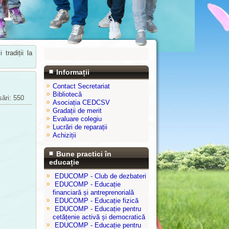
 tradiții la
Informații
Contact Secretariat
Bibliotecă
ări: 550
Asociația CEDCSV
Gradații de merit
Evaluare colegiu
Lucrări de reparații
Achiziții
Bune practici în
educație
EDUCOMP - Club de dezbateri
EDUCOMP - Educație
financiară și antreprenorială
EDUCOMP - Educație fizică
EDUCOMP - Educație pentru
cetățenie activă și democratică
EDUCOMP - Educație pentru