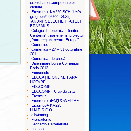
dezvoltarea competențelor
digitale
Erasmus+ KA220-SCH “Let’s
go green!” (2022 - 2023)
ANUNT SELECTIE PROIECT
ERASMUS
Colegiul Economic „ Dimitrie
Cantemir” , partener în proiectul
„Patru regiuni pentru Europa”.
Comenius
Comenius - 27 – 31 octombrie
2011
Comunicat de presă
Diseminare bursa Comenius
Paris 2013
Ecoșcoala
EDUCAȚIE ONLINE FĂRĂ
HOTARE
EDUCOMP
EDUCOMP - Club de artă
Erasmus
Erasmus+ (EM)POWER VET
Erasmus+ KA229 -
U.N.E.S.C.O.
eTwinning
Francofonie
Leonardo Parteneriate
LifeLab