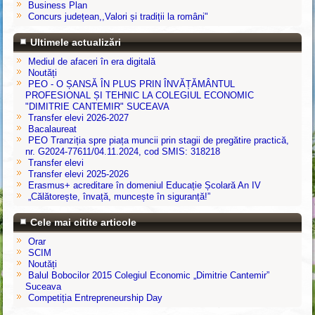
Business Plan
Concurs județean,,Valori și tradiții la români"
Ultimele actualizări
Mediul de afaceri în era digitală
Noutăți
PEO - O ȘANSĂ ÎN PLUS PRIN ÎNVĂȚĂMÂNTUL
PROFESIONAL ȘI TEHNIC LA COLEGIUL ECONOMIC
"DIMITRIE CANTEMIR" SUCEAVA
Transfer elevi 2026-2027
Bacalaureat
PEO Tranziția spre piața muncii prin stagii de pregătire practică,
nr. G2024-77611/04.11.2024, cod SMIS: 318218
Transfer elevi
Transfer elevi 2025-2026
Erasmus+ acreditare în domeniul Educație Școlară An IV
„Călătorește, învață, muncește în siguranță!”
Cele mai citite articole
Orar
SCIM
Noutăți
Balul Bobocilor 2015 Colegiul Economic „Dimitrie Cantemir”
Suceava
Competiția Entrepreneurship Day