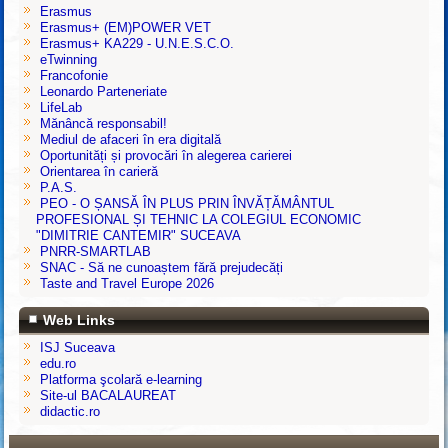
Erasmus
Erasmus+ (EM)POWER VET
Erasmus+ KA229 - U.N.E.S.C.O.
eTwinning
Francofonie
Leonardo Parteneriate
LifeLab
Mănâncă responsabil!
Mediul de afaceri în era digitală
Oportunități și provocări în alegerea carierei
Orientarea în carieră
P.A.S.
PEO - O ȘANSĂ ÎN PLUS PRIN ÎNVĂȚĂMÂNTUL
PROFESIONAL ȘI TEHNIC LA COLEGIUL ECONOMIC
"DIMITRIE CANTEMIR" SUCEAVA
PNRR-SMARTLAB
SNAC - Să ne cunoaștem fără prejudecăți
Taste and Travel Europe 2026
Web Links
ISJ Suceava
edu.ro
Platforma şcolară e-learning
Site-ul BACALAUREAT
didactic.ro