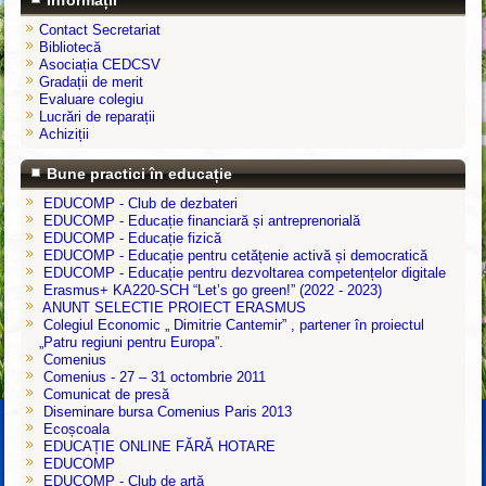
Contact Secretariat
Bibliotecă
Asociația CEDCSV
Gradații de merit
Evaluare colegiu
Lucrări de reparații
Achiziții
Bune practici în educație
EDUCOMP - Club de dezbateri
EDUCOMP - Educație financiară și antreprenorială
EDUCOMP - Educație fizică
EDUCOMP - Educație pentru cetățenie activă și democratică
EDUCOMP - Educație pentru dezvoltarea competențelor digitale
Erasmus+ KA220-SCH “Let’s go green!” (2022 - 2023)
ANUNT SELECTIE PROIECT ERASMUS
Colegiul Economic „ Dimitrie Cantemir” , partener în proiectul
„Patru regiuni pentru Europa”.
Comenius
Comenius - 27 – 31 octombrie 2011
Comunicat de presă
Diseminare bursa Comenius Paris 2013
Ecoșcoala
EDUCAȚIE ONLINE FĂRĂ HOTARE
EDUCOMP
EDUCOMP - Club de artă