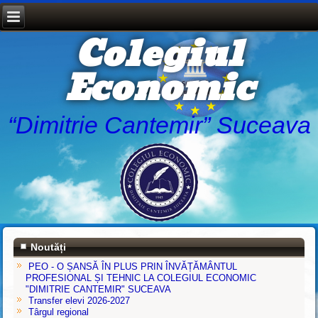
Colegiul
Economic
“Dimitrie Cantemir” Suceava
Noutăți
PEO - O ȘANSĂ ÎN PLUS PRIN ÎNVĂȚĂMÂNTUL
PROFESIONAL ȘI TEHNIC LA COLEGIUL ECONOMIC
"DIMITRIE CANTEMIR" SUCEAVA
Transfer elevi 2026-2027
Târgul regional