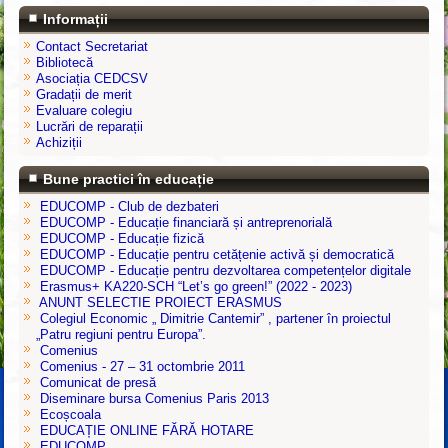
Informații
Contact Secretariat
Bibliotecă
Asociația CEDCSV
Gradații de merit
Evaluare colegiu
Lucrări de reparații
Achiziții
Bune practici în educație
EDUCOMP - Club de dezbateri
EDUCOMP - Educație financiară și antreprenorială
EDUCOMP - Educație fizică
EDUCOMP - Educație pentru cetățenie activă și democratică
EDUCOMP - Educație pentru dezvoltarea competențelor digitale
Erasmus+ KA220-SCH “Let’s go green!” (2022 - 2023)
ANUNT SELECTIE PROIECT ERASMUS
Colegiul Economic „ Dimitrie Cantemir” , partener în proiectul
„Patru regiuni pentru Europa”.
Comenius
Comenius - 27 – 31 octombrie 2011
Comunicat de presă
Diseminare bursa Comenius Paris 2013
Ecoșcoala
EDUCAȚIE ONLINE FĂRĂ HOTARE
EDUCOMP