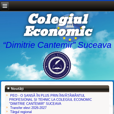
Colegiul
Economic
“Dimitrie Cantemir” Suceava
Noutăți
PEO - O ȘANSĂ ÎN PLUS PRIN ÎNVĂȚĂMÂNTUL
PROFESIONAL ȘI TEHNIC LA COLEGIUL ECONOMIC
"DIMITRIE CANTEMIR" SUCEAVA
Transfer elevi 2026-2027
Târgul regional