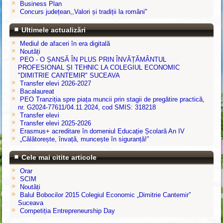
Business Plan
Concurs județean,,Valori și tradiții la români"
Ultimele actualizări
Mediul de afaceri în era digitală
Noutăți
PEO - O ȘANSĂ ÎN PLUS PRIN ÎNVĂȚĂMÂNTUL
PROFESIONAL ȘI TEHNIC LA COLEGIUL ECONOMIC
"DIMITRIE CANTEMIR" SUCEAVA
Transfer elevi 2026-2027
Bacalaureat
PEO Tranziția spre piața muncii prin stagii de pregătire practică,
nr. G2024-77611/04.11.2024, cod SMIS: 318218
Transfer elevi
Transfer elevi 2025-2026
Erasmus+ acreditare în domeniul Educație Școlară An IV
„Călătorește, învață, muncește în siguranță!”
Cele mai citite articole
Orar
SCIM
Noutăți
Balul Bobocilor 2015 Colegiul Economic „Dimitrie Cantemir”
Suceava
Competiția Entrepreneurship Day