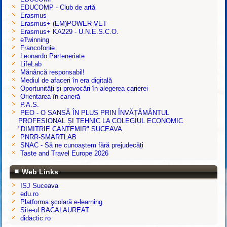
EDUCOMP - Club de artă
Erasmus
Erasmus+ (EM)POWER VET
Erasmus+ KA229 - U.N.E.S.C.O.
eTwinning
Francofonie
Leonardo Parteneriate
LifeLab
Mănâncă responsabil!
Mediul de afaceri în era digitală
Oportunități și provocări în alegerea carierei
Orientarea în carieră
P.A.S.
PEO - O ȘANSĂ ÎN PLUS PRIN ÎNVĂȚĂMÂNTUL
PROFESIONAL ȘI TEHNIC LA COLEGIUL ECONOMIC
"DIMITRIE CANTEMIR" SUCEAVA
PNRR-SMARTLAB
SNAC - Să ne cunoaștem fără prejudecăți
Taste and Travel Europe 2026
Web Links
ISJ Suceava
edu.ro
Platforma şcolară e-learning
Site-ul BACALAUREAT
didactic.ro