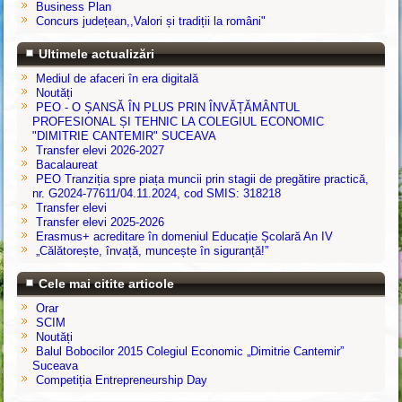
Business Plan
Concurs județean,,Valori și tradiții la români"
Ultimele actualizări
Mediul de afaceri în era digitală
Noutăți
PEO - O ȘANSĂ ÎN PLUS PRIN ÎNVĂȚĂMÂNTUL
PROFESIONAL ȘI TEHNIC LA COLEGIUL ECONOMIC
"DIMITRIE CANTEMIR" SUCEAVA
Transfer elevi 2026-2027
Bacalaureat
PEO Tranziția spre piața muncii prin stagii de pregătire practică,
nr. G2024-77611/04.11.2024, cod SMIS: 318218
Transfer elevi
Transfer elevi 2025-2026
Erasmus+ acreditare în domeniul Educație Școlară An IV
„Călătorește, învață, muncește în siguranță!”
Cele mai citite articole
Orar
SCIM
Noutăți
Balul Bobocilor 2015 Colegiul Economic „Dimitrie Cantemir”
Suceava
Competiția Entrepreneurship Day