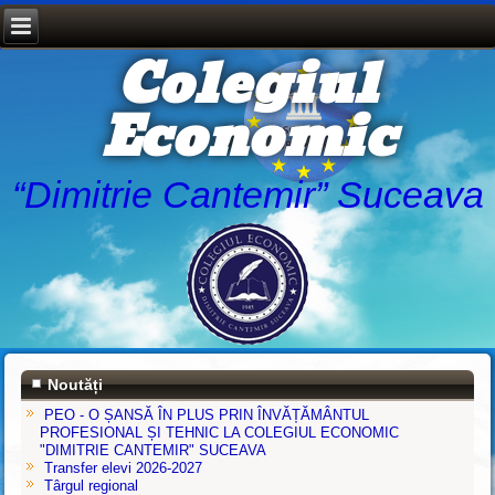
Colegiul
Economic
“Dimitrie Cantemir” Suceava
Noutăți
PEO - O ȘANSĂ ÎN PLUS PRIN ÎNVĂȚĂMÂNTUL
PROFESIONAL ȘI TEHNIC LA COLEGIUL ECONOMIC
"DIMITRIE CANTEMIR" SUCEAVA
Transfer elevi 2026-2027
Târgul regional