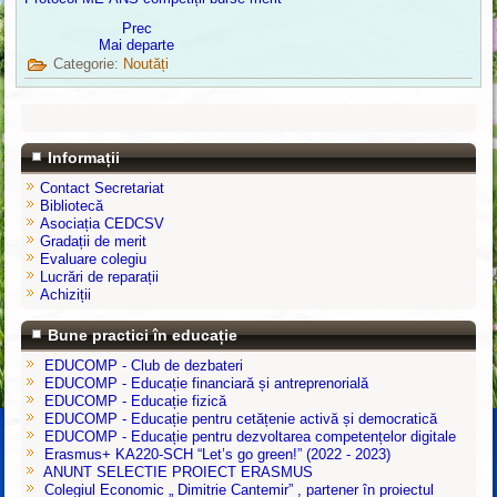
Prec
Mai departe
Categorie:
Noutăți
Informații
Contact Secretariat
Bibliotecă
Asociația CEDCSV
Gradații de merit
Evaluare colegiu
Lucrări de reparații
Achiziții
Bune practici în educație
EDUCOMP - Club de dezbateri
EDUCOMP - Educație financiară și antreprenorială
EDUCOMP - Educație fizică
EDUCOMP - Educație pentru cetățenie activă și democratică
EDUCOMP - Educație pentru dezvoltarea competențelor digitale
Erasmus+ KA220-SCH “Let’s go green!” (2022 - 2023)
ANUNT SELECTIE PROIECT ERASMUS
Colegiul Economic „ Dimitrie Cantemir” , partener în proiectul