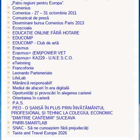
„Patru regiuni pentru Europa”.
Comenius
Comenius - 27 – 31 octombrie 2011
Comunicat de presă
Diseminare bursa Comenius Paris 2013
Ecoșcoala
EDUCAȚIE ONLINE FĂRĂ HOTARE
EDUCOMP
EDUCOMP - Club de artă
Erasmus
Erasmus+ (EM)POWER VET
Erasmus+ KA229 - U.N.E.S.C.O.
eTwinning
Francofonie
Leonardo Parteneriate
LifeLab
Mănâncă responsabil!
Mediul de afaceri în era digitală
Oportunități și provocări în alegerea carierei
Orientarea în carieră
P.A.S.
PEO - O ȘANSĂ ÎN PLUS PRIN ÎNVĂȚĂMÂNTUL
PROFESIONAL ȘI TEHNIC LA COLEGIUL ECONOMIC
"DIMITRIE CANTEMIR" SUCEAVA
PNRR-SMARTLAB
SNAC - Să ne cunoaștem fără prejudecăți
Taste and Travel Europe 2026