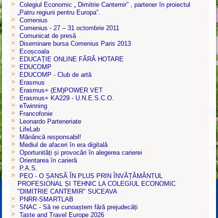
Colegiul Economic „ Dimitrie Cantemir” , partener în proiectul
„Patru regiuni pentru Europa”.
Comenius
Comenius - 27 – 31 octombrie 2011
Comunicat de presă
Diseminare bursa Comenius Paris 2013
Ecoșcoala
EDUCAȚIE ONLINE FĂRĂ HOTARE
EDUCOMP
EDUCOMP - Club de artă
Erasmus
Erasmus+ (EM)POWER VET
Erasmus+ KA229 - U.N.E.S.C.O.
eTwinning
Francofonie
Leonardo Parteneriate
LifeLab
Mănâncă responsabil!
Mediul de afaceri în era digitală
Oportunități și provocări în alegerea carierei
Orientarea în carieră
P.A.S.
PEO - O ȘANSĂ ÎN PLUS PRIN ÎNVĂȚĂMÂNTUL
PROFESIONAL ȘI TEHNIC LA COLEGIUL ECONOMIC
"DIMITRIE CANTEMIR" SUCEAVA
PNRR-SMARTLAB
SNAC - Să ne cunoaștem fără prejudecăți
Taste and Travel Europe 2026