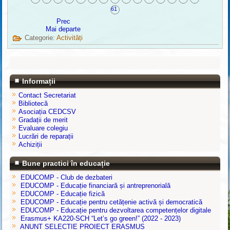
61
Prec
Mai departe
Categorie:
Activități
Informații
Contact Secretariat
Bibliotecă
Asociația CEDCSV
Gradații de merit
Evaluare colegiu
Lucrări de reparații
Achiziții
Bune practici în educație
EDUCOMP - Club de dezbateri
EDUCOMP - Educație financiară și antreprenorială
EDUCOMP - Educație fizică
EDUCOMP - Educație pentru cetățenie activă și democratică
EDUCOMP - Educație pentru dezvoltarea competențelor digitale
Erasmus+ KA220-SCH “Let’s go green!” (2022 - 2023)
ANUNT SELECTIE PROIECT ERASMUS