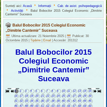
Sunteți aici:
Acasă
Informații
Cab. de asist. psihopedagogică
Activități
Balul Bobocilor 2015 Colegiul Economic „Dimitrie
Cantemir” Suceava
Balul Bobocilor 2015 Colegiul Economic
„Dimitrie Cantemir” Suceava
Ultima actualizare: 21 Noiembrie 2025
|
Publicat: 30
Octombrie 2015
|
Tipărire
|
Email
|
Accesări: 201312
Balul Bobocilor 2015
Colegiul Economic
„Dimitrie Cantemir”
Suceava
1
2
3
4
5
6
7
8
9
10
11
12
13
14
15
16
17
18
19
20
21
22
23
24
25
26
27
28
29
30
31
32
33
34
35
36
37
38
39
40
41
42
43
44
45
46
47
48
49
50
51
52
53
54
55
56
57
58
59
60