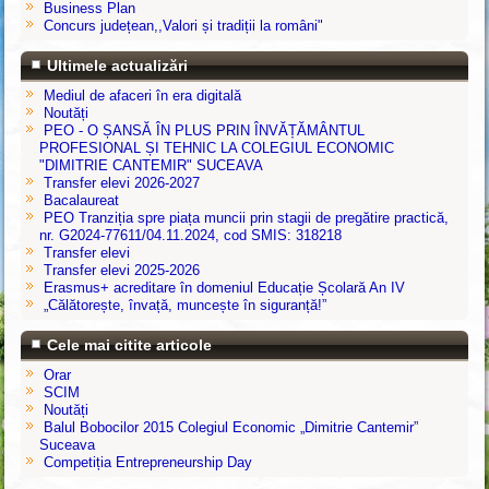
Business Plan
Concurs județean,,Valori și tradiții la români"
Ultimele actualizări
Mediul de afaceri în era digitală
Noutăți
PEO - O ȘANSĂ ÎN PLUS PRIN ÎNVĂȚĂMÂNTUL
PROFESIONAL ȘI TEHNIC LA COLEGIUL ECONOMIC
"DIMITRIE CANTEMIR" SUCEAVA
Transfer elevi 2026-2027
Bacalaureat
PEO Tranziția spre piața muncii prin stagii de pregătire practică,
nr. G2024-77611/04.11.2024, cod SMIS: 318218
Transfer elevi
Transfer elevi 2025-2026
Erasmus+ acreditare în domeniul Educație Școlară An IV
„Călătorește, învață, muncește în siguranță!”
Cele mai citite articole
Orar
SCIM
Noutăți
Balul Bobocilor 2015 Colegiul Economic „Dimitrie Cantemir”
Suceava
Competiția Entrepreneurship Day