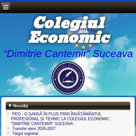
Colegiul
Economic
“Dimitrie Cantemir” Suceava
Noutăți
PEO - O ȘANSĂ ÎN PLUS PRIN ÎNVĂȚĂMÂNTUL
PROFESIONAL ȘI TEHNIC LA COLEGIUL ECONOMIC
"DIMITRIE CANTEMIR" SUCEAVA
Transfer elevi 2026-2027
Târgul regional